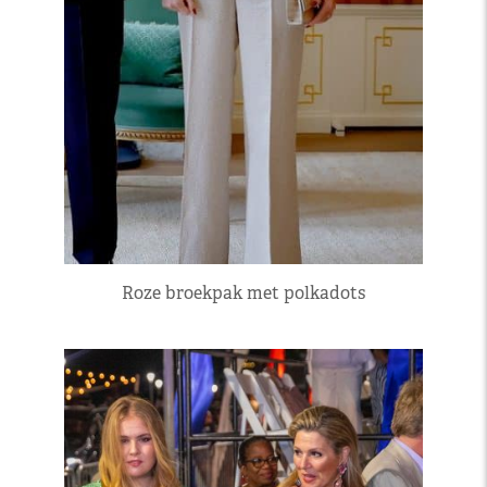
Roze broekpak met polkadots