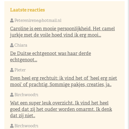
Laatste reacties
Peterenirene@hotmail.nl
Caroline is een mooie persoonlijkheid. Het camel
jurkje met de voile hoed vind ik erg mooi...
Chiara
De Duitse echtgenoot was haar derde
echtgenoot...
Pieter
Even heel erg rechtuit: ik vind het of ‘heel erg niet
mooi’ of prachtig. Sommige pakjes, creaties, ja..
Birchwood71
Wat een super leuk overzicht. Ik vind het heel
goed dat zij het ouder worden omarmt. Ik denk
dat zij niet..
Birchwood71