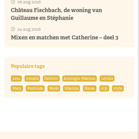
06 aug 2026
Château Fischbach, de woning van
Guillaume en Stéphanie
04 aug 2026
Mixen en matchen met Catherine – deel 3
Populaire tags
2024
Amalia
fashion
koningin Máxima
Letizia
Mary
Mathilde
Mode
Máxima
Natan
stijl
style