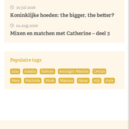
30 jul 2026
Koninklijke hoeden: the bigger, the better?
04 aug 2026
Mixen en matchen met Catherine – deel 3
Populaire tags
2024
Amalia
fashion
koningin Máxima
Letizia
Mary
Mathilde
Mode
Máxima
Natan
stijl
style