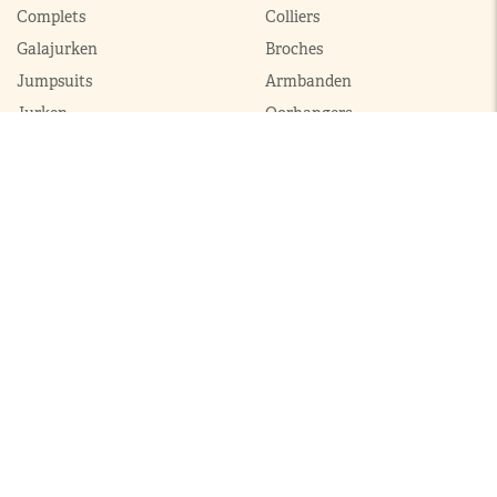
Complets
Colliers
Galajurken
Broches
Jumpsuits
Armbanden
Jurken
Oorhangers
Mantels
Parures
Sets met broek
Sets met rok
ModekoninginMaxima.nl
|
Boeken
|
Over ons
|
Contact