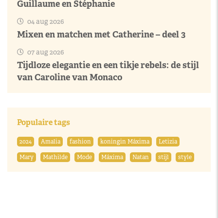
Guillaume en Stéphanie
04 aug 2026
Mixen en matchen met Catherine – deel 3
07 aug 2026
Tijdloze elegantie en een tikje rebels: de stijl
van Caroline van Monaco
Populaire tags
2024
Amalia
fashion
koningin Máxima
Letizia
Mary
Mathilde
Mode
Máxima
Natan
stijl
style