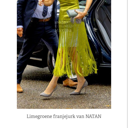
Limegroene franjejurk van NATAN