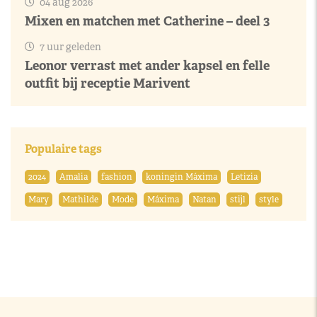
04 aug 2026
Mixen en matchen met Catherine – deel 3
7 uur geleden
Leonor verrast met ander kapsel en felle
outfit bij receptie Marivent
Populaire tags
2024
Amalia
fashion
koningin Máxima
Letizia
Mary
Mathilde
Mode
Máxima
Natan
stijl
style