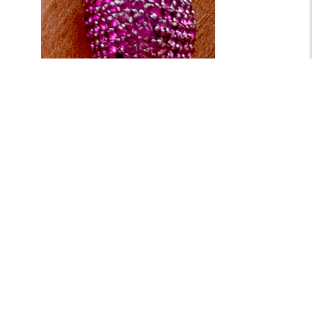
Roze, druppelvormige oorbel