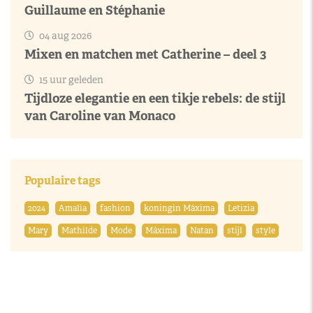
Guillaume en Stéphanie
04 aug 2026
Mixen en matchen met Catherine – deel 3
15 uur geleden
Tijdloze elegantie en een tikje rebels: de stijl
van Caroline van Monaco
Populaire tags
2024
Amalia
fashion
koningin Máxima
Letizia
Mary
Mathilde
Mode
Máxima
Natan
stijl
style