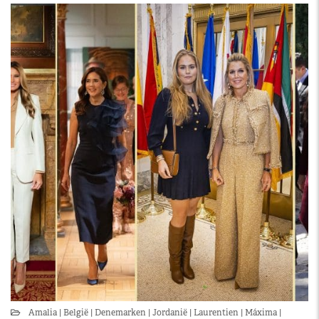
Amalia
België
Denemarken
Jordanië
Laurentien
Máxima