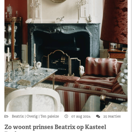
Beatrix
Overig
Ten paleize
07 aug 2024
25 reacties
Zo woont prinses Beatrix op Kasteel