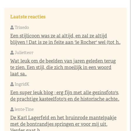
Laatste reacties
Trixedo
Een stijlicoon was ze al altijd, en zal ze altijd
blijven ! Dat is ze in feite aan 'le Rocher' wel (tot h..
Juliette07
Wat leuk om de beelden van jaren geleden terug
te zien. Een stijl, die zich moeilijk in een woord
laat sa..
IngridK
Een super leuk blog ; erg fijn met alle gezinsfoto's,
de prachtige kasteelfoto's en de historische achte..
lente-Tine
De Karl Lagerfeld en het bruinrode mantelpakje
met de bontrandjes springen er voor mij uit.
Verder gaat h..