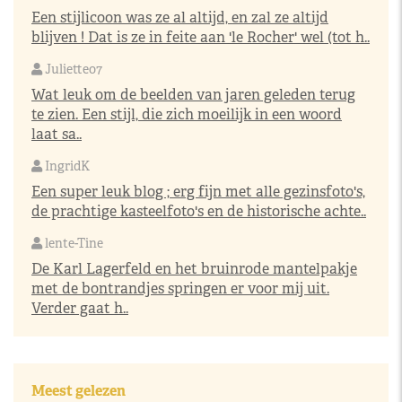
Een stijlicoon was ze al altijd, en zal ze altijd
blijven ! Dat is ze in feite aan 'le Rocher' wel (tot h..
Juliette07
Wat leuk om de beelden van jaren geleden terug
te zien. Een stijl, die zich moeilijk in een woord
laat sa..
IngridK
Een super leuk blog ; erg fijn met alle gezinsfoto's,
de prachtige kasteelfoto's en de historische achte..
lente-Tine
De Karl Lagerfeld en het bruinrode mantelpakje
met de bontrandjes springen er voor mij uit.
Verder gaat h..
Meest gelezen