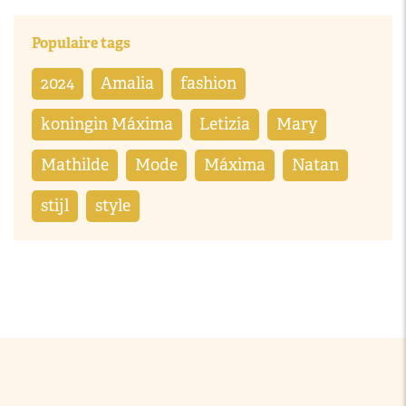
Populaire tags
2024
Amalia
fashion
koningin Máxima
Letizia
Mary
Mathilde
Mode
Máxima
Natan
stijl
style