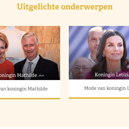
Uitgelichte onderwerpen
Koningin Letizi
oningin Mathilde
Mode van koningin L
an koningin Mathilde