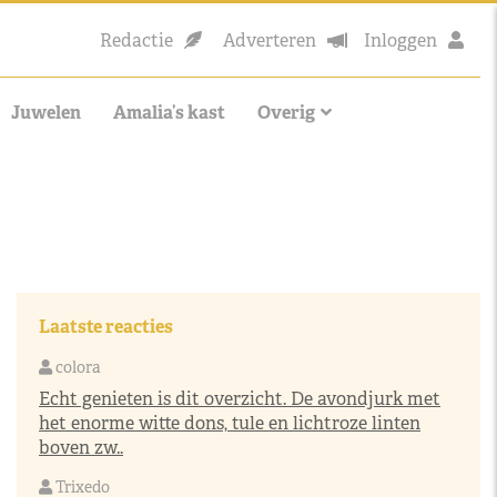
Redactie
Adverteren
Inloggen
Juwelen
Amalia’s kast
Overig
Laatste reacties
colora
Echt genieten is dit overzicht. De avondjurk met
het enorme witte dons, tule en lichtroze linten
boven zw..
Trixedo