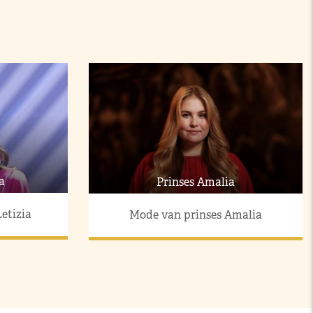
a
Prinses Amalia
etizia
Mode van prinses Amalia