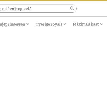
njeprinsessen
Overige royals
Máxima’s kast