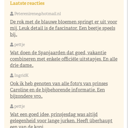
Laatste reacties
Peterenirene@hotmail.nl
De rok met de blauwe bloemen springt er uit voor
mij. Leuk detail is de fascinator. Een beetje speels
bij..
pettje
Wat doen de Spanjaarden dat goed, vakantie
combineren met enkele officiële uitstapjes. En alle
drie dame..
IngridK
Ook ik heb genoten van alle foto's van prinses
Caroline en de bijbehorende informatie. Een
bijzondere vro..
pettje
Wat een goed idee, prinsjesdag was altijd
gelegenheid voor lange jurken. Heeft überhaupt
een van de koni..