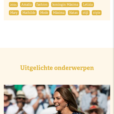
2024
Amalia
fashion
koningin Máxima
Letizia
Mary
Mathilde
Mode
Máxima
Natan
stijl
style
Uitgelichte onderwerpen