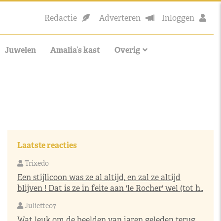
Redactie
Adverteren
Inloggen
Juwelen
Amalia’s kast
Overig
Laatste reacties
Trixedo
Een stijlicoon was ze al altijd, en zal ze altijd
blijven ! Dat is ze in feite aan 'le Rocher' wel (tot h..
Juliette07
Wat leuk om de beelden van jaren geleden terug