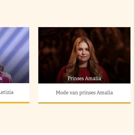
a
Prinses Amalia
etizia
Mode van prinses Amalia