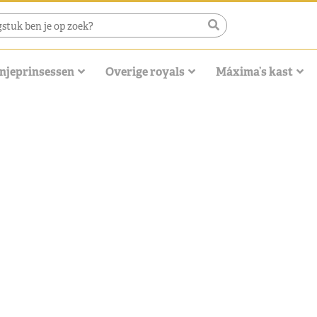
njeprinsessen
Overige royals
Máxima’s kast