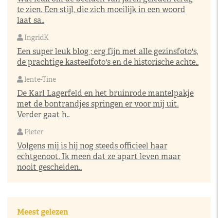
te zien. Een stijl, die zich moeilijk in een woord
laat sa..
IngridK
Een super leuk blog ; erg fijn met alle gezinsfoto's,
de prachtige kasteelfoto's en de historische achte..
lente-Tine
De Karl Lagerfeld en het bruinrode mantelpakje
met de bontrandjes springen er voor mij uit.
Verder gaat h..
Pieter
Volgens mij is hij nog steeds officieel haar
echtgenoot. Ik meen dat ze apart leven maar
nooit gescheiden..
Meest gelezen