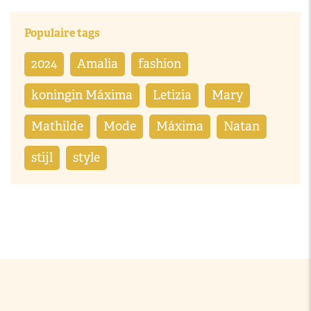
Populaire tags
2024
Amalia
fashion
koningin Máxima
Letizia
Mary
Mathilde
Mode
Máxima
Natan
stijl
style