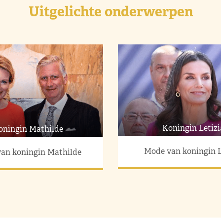
Uitgelichte onderwerpen
Koningin Letizi
oningin Mathilde
Mode van koningin L
an koningin Mathilde