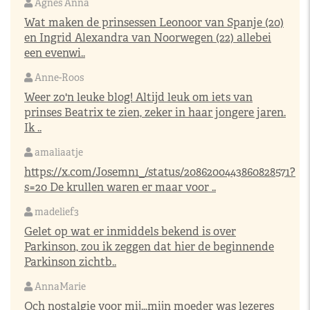
Agnes Anna
Wat maken de prinsessen Leonoor van Spanje (20)
en Ingrid Alexandra van Noorwegen (22) allebei
een evenwi..
Anne-Roos
Weer zo'n leuke blog! Altijd leuk om iets van
prinses Beatrix te zien, zeker in haar jongere jaren.
Ik ..
amaliaatje
https://x.com/Josemn1_/status/2086200443860828571?
s=20
De krullen waren er maar voor ..
madelief3
Gelet op wat er inmiddels bekend is over
Parkinson, zou ik zeggen dat hier de beginnende
Parkinson zichtb..
AnnaMarie
Och nostalgie voor mij…mijn moeder was lezeres