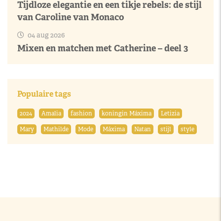
Tijdloze elegantie en een tikje rebels: de stijl
van Caroline van Monaco
04 aug 2026
Mixen en matchen met Catherine – deel 3
Populaire tags
2024
Amalia
fashion
koningin Máxima
Letizia
Mary
Mathilde
Mode
Máxima
Natan
stijl
style