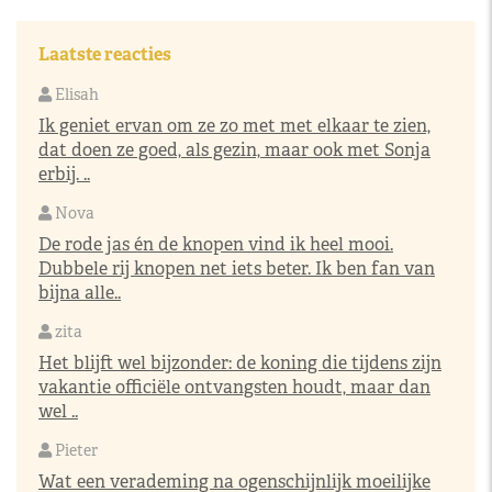
Laatste reacties
Elisah
Ik geniet ervan om ze zo met met elkaar te zien,
dat doen ze goed, als gezin, maar ook met Sonja
erbij. ..
Nova
De rode jas én de knopen vind ik heel mooi.
Dubbele rij knopen net iets beter. Ik ben fan van
bijna alle..
zita
Het blijft wel bijzonder: de koning die tijdens zijn
vakantie officiële ontvangsten houdt, maar dan
wel ..
Pieter
Wat een verademing na ogenschijnlijk moeilijke