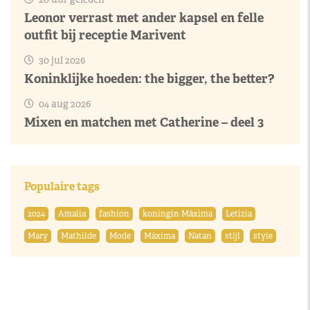
Leonor verrast met ander kapsel en felle
outfit bij receptie Marivent
30 jul 2026
Koninklijke hoeden: the bigger, the better?
04 aug 2026
Mixen en matchen met Catherine – deel 3
Populaire tags
2024
Amalia
fashion
koningin Máxima
Letizia
Mary
Mathilde
Mode
Máxima
Natan
stijl
style