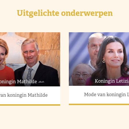
Uitgelichte onderwerpen
Koningin Letizi
oningin Mathilde
Mode van koningin L
an koningin Mathilde