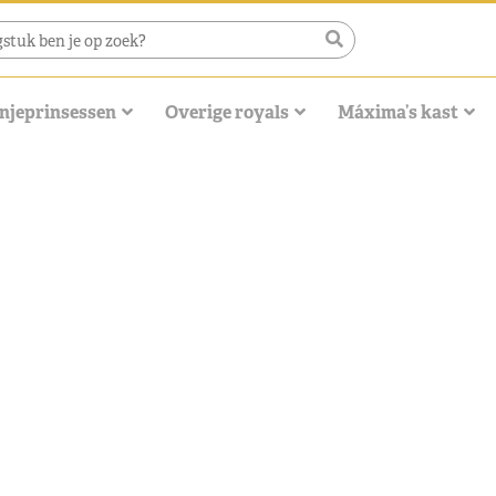
njeprinsessen
Overige royals
Máxima’s kast