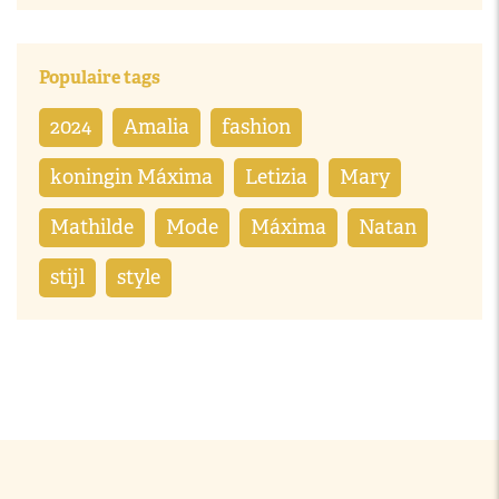
Populaire tags
2024
Amalia
fashion
koningin Máxima
Letizia
Mary
Mathilde
Mode
Máxima
Natan
stijl
style