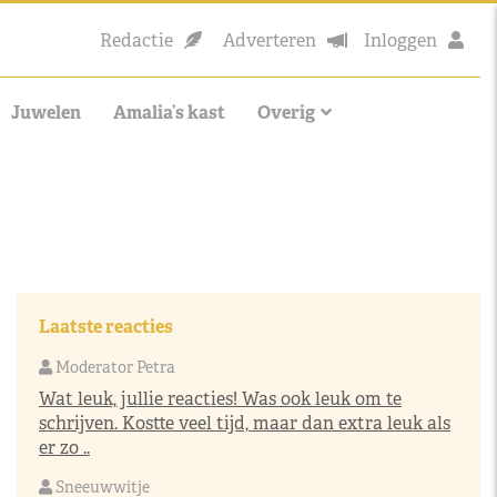
Redactie
Adverteren
Inloggen
Juwelen
Amalia’s kast
Overig
Laatste reacties
Moderator Petra
Wat leuk, jullie reacties! Was ook leuk om te
schrijven. Kostte veel tijd, maar dan extra leuk als
er zo ..
Sneeuwwitje