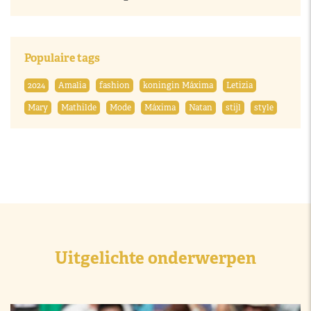
Populaire tags
2024
Amalia
fashion
koningin Máxima
Letizia
Mary
Mathilde
Mode
Máxima
Natan
stijl
style
Uitgelichte onderwerpen