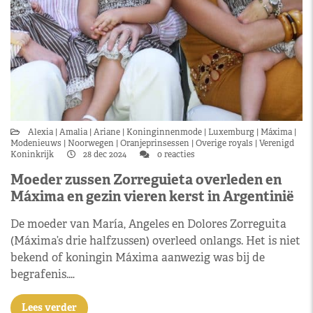
Alexia
Amalia
Ariane
Koninginnenmode
Luxemburg
Máxima
Modenieuws
Noorwegen
Oranjeprinsessen
Overige royals
Verenigd
Koninkrijk
28 dec 2024
0 reacties
Moeder zussen Zorreguieta overleden en
Máxima en gezin vieren kerst in Argentinië
De moeder van María, Angeles en Dolores Zorreguita
(Máxima’s drie halfzussen) overleed onlangs. Het is niet
bekend of koningin Máxima aanwezig was bij de
begrafenis.…
Lees verder