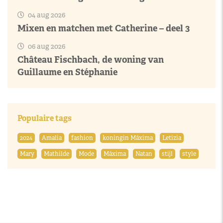
04 aug 2026
Mixen en matchen met Catherine – deel 3
06 aug 2026
Château Fischbach, de woning van
Guillaume en Stéphanie
Populaire tags
2024
Amalia
fashion
koningin Máxima
Letizia
Mary
Mathilde
Mode
Máxima
Natan
stijl
style