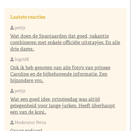
Laatste reacties
pettje
Wat doen de Spanjaarden dat goed, vakantie
combineren met enkele officiële uitstapjes. En alle
drie dame..
IngridK
Ook ik heb genoten van alle foto's van prinses
Caroline en de bijbehorende informatie. Een
bijzondere vro..
pettje
Wat een goed idee, prinsjesdag was altijd
gelegenheid voor lange jurken. Heeft überhaupt
een van de koni..
Moderator Petra
Graag gedaan!..