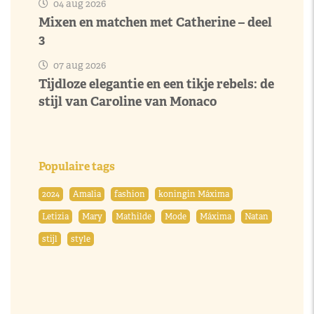
04 aug 2026
Mixen en matchen met Catherine – deel
3
07 aug 2026
Tijdloze elegantie en een tikje rebels: de
stijl van Caroline van Monaco
Populaire tags
2024
Amalia
fashion
koningin Máxima
Letizia
Mary
Mathilde
Mode
Máxima
Natan
stijl
style