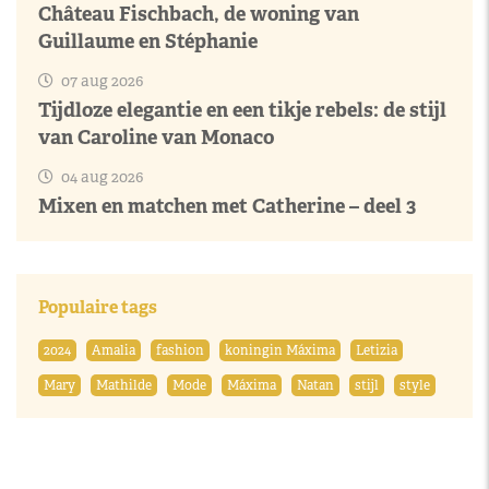
Château Fischbach, de woning van
Guillaume en Stéphanie
07 aug 2026
Tijdloze elegantie en een tikje rebels: de stijl
van Caroline van Monaco
04 aug 2026
Mixen en matchen met Catherine – deel 3
Populaire tags
2024
Amalia
fashion
koningin Máxima
Letizia
Mary
Mathilde
Mode
Máxima
Natan
stijl
style