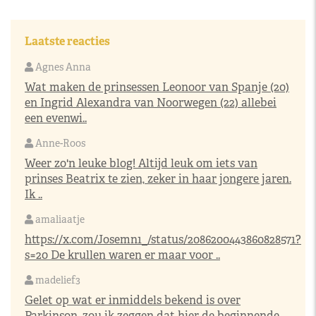
Laatste reacties
Agnes Anna
Wat maken de prinsessen Leonoor van Spanje (20)
en Ingrid Alexandra van Noorwegen (22) allebei
een evenwi..
Anne-Roos
Weer zo'n leuke blog! Altijd leuk om iets van
prinses Beatrix te zien, zeker in haar jongere jaren.
Ik ..
amaliaatje
https://x.com/Josemn1_/status/2086200443860828571?
s=20
De krullen waren er maar voor ..
madelief3
Gelet op wat er inmiddels bekend is over
Parkinson, zou ik zeggen dat hier de beginnende