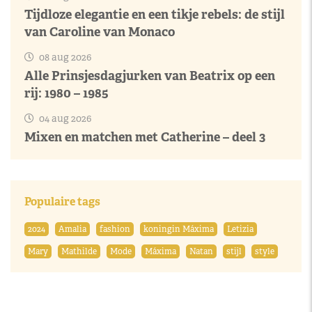
Tijdloze elegantie en een tikje rebels: de stijl
van Caroline van Monaco
08 aug 2026
Alle Prinsjesdagjurken van Beatrix op een
rij: 1980 – 1985
04 aug 2026
Mixen en matchen met Catherine – deel 3
Populaire tags
2024
Amalia
fashion
koningin Máxima
Letizia
Mary
Mathilde
Mode
Máxima
Natan
stijl
style