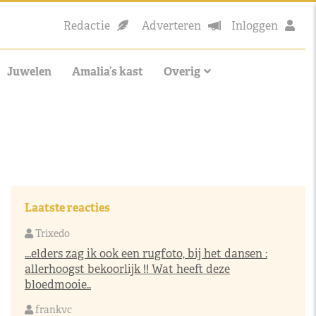
Redactie
Adverteren
Inloggen
Juwelen
Amalia’s kast
Overig
Laatste reacties
Trixedo
...elders zag ik ook een rugfoto, bij het dansen :
allerhoogst bekoorlijk !! Wat heeft deze
bloedmooie..
frankvc