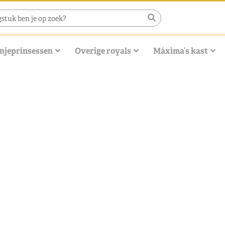
njeprinsessen
Overige royals
Máxima’s kast