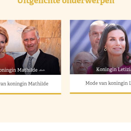
Uitgelichte onderwerpen
Koningin Letizi
oningin Mathilde
Mode van koningin L
an koningin Mathilde