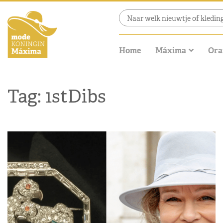
Home
Máxima
Ora
Tag: 1stDibs