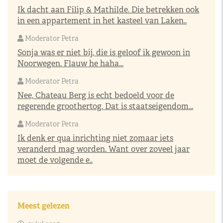
Ik dacht aan Filip & Mathilde. Die betrekken ook
in een appartement in het kasteel van Laken..
Moderator Petra
Sonja was er niet bij, die is geloof ik gewoon in
Noorwegen. Flauw he haha...
Moderator Petra
Nee, Chateau Berg is echt bedoeld voor de
regerende groothertog. Dat is staatseigendom...
Moderator Petra
Ik denk er qua inrichting niet zomaar iets
veranderd mag worden. Want over zoveel jaar
moet de volgende e..
Meest gelezen