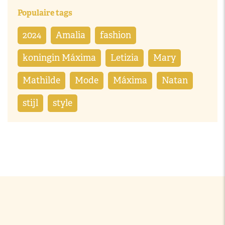
Populaire tags
2024
Amalia
fashion
koningin Máxima
Letizia
Mary
Mathilde
Mode
Máxima
Natan
stijl
style