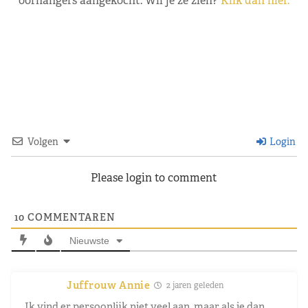
oorhangers aangekocht. Wil je ze zien?
Klik dan hier.
Volgen
Login
Please login to comment
10
COMMENTAREN
Nieuwste
Juffrouw Annie
2 jaren geleden
Ik vind er persoonlijk niet veel aan, maar als je dan