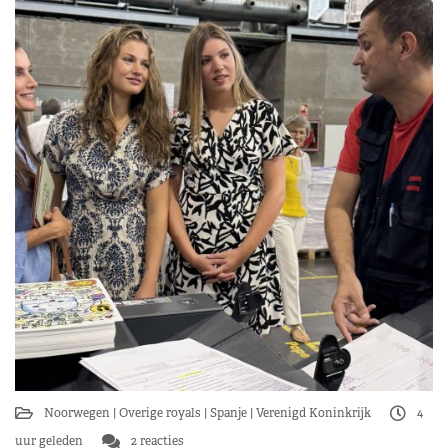
Noorwegen
Overige royals
Spanje
Verenigd Koninkrijk
4
uur geleden
2 reacties