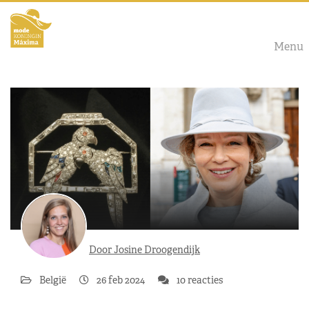
Menu
Door Josine Droogendijk
België
26 feb 2024
10 reacties