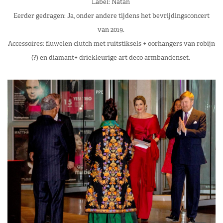
Label: Natan
Eerder gedragen: Ja, onder andere tijdens het bevrijdingsconcert
van 2019.
Accessoires: fluwelen clutch met ruitstiksels + oorhangers van robijn
(?) en diamant+ driekleurige art deco armbandenset.