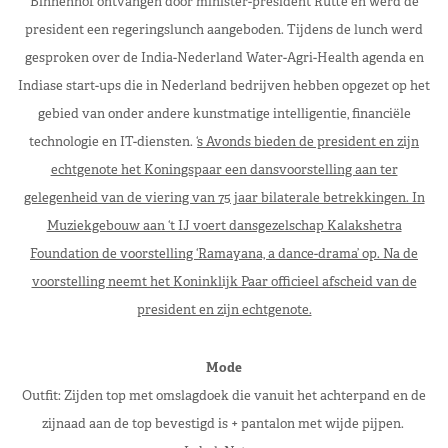
Binnenhof ontvangen door minister-president Rutte en werd de
president een regeringslunch aangeboden. Tijdens de lunch werd
gesproken over de India-Nederland Water-Agri-Health agenda en
Indiase start-ups die in Nederland bedrijven hebben opgezet op het
gebied van onder andere kunstmatige intelligentie, financiële
technologie en IT-diensten. ‘
s Avonds bieden de president en zijn
echtgenote het Koningspaar een dansvoorstelling aan ter
gelegenheid van de viering van 75 jaar bilaterale betrekkingen. In
Muziekgebouw aan ‘t IJ voert dansgezelschap Kalakshetra
Foundation de voorstelling ‘Ramayana, a dance-drama’ op. Na de
voorstelling neemt het Koninklijk Paar officieel afscheid van de
president en zijn echtgenote.
Mode
Outfit: Zijden top met omslagdoek die vanuit het achterpand en de
zijnaad aan de top bevestigd is + pantalon met wijde pijpen.