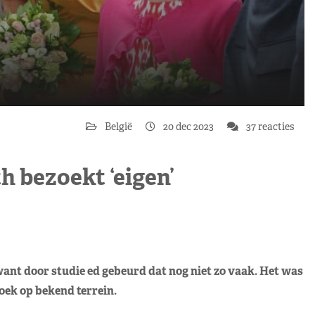
België
20 dec 2023
37 reacties
h bezoekt ‘eigen’
want door studie ed gebeurd dat nog niet zo vaak. Het was
oek op bekend terrein.