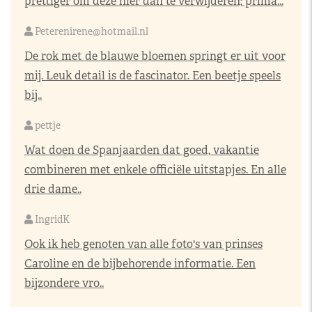
prettiger om deze hier dan te verwijderen; prima...
Peterenirene@hotmail.nl
De rok met de blauwe bloemen springt er uit voor
mij. Leuk detail is de fascinator. Een beetje speels
bij..
pettje
Wat doen de Spanjaarden dat goed, vakantie
combineren met enkele officiële uitstapjes. En alle
drie dame..
IngridK
Ook ik heb genoten van alle foto's van prinses
Caroline en de bijbehorende informatie. Een
bijzondere vro..