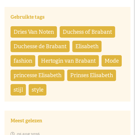
Gebruikte tags
Dries Van Noten
Duchess of Brabant
Duchesse de Brabant
Elisabeth
fashion
Hertogin van Brabant
Mode
princesse Elisabeth
Prinses Elisabeth
stijl
style
Meest gelezen
05 aug 2026