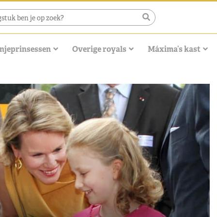
njeprinsessen
Overige royals
Máxima’s kast