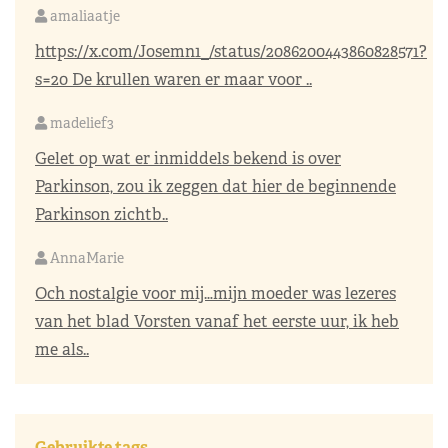
amaliaatje
https://x.com/Josemn1_/status/2086200443860828571?
s=20
De krullen waren er maar voor ..
madelief3
Gelet op wat er inmiddels bekend is over
Parkinson, zou ik zeggen dat hier de beginnende
Parkinson zichtb..
AnnaMarie
Och nostalgie voor mij…mijn moeder was lezeres
van het blad Vorsten vanaf het eerste uur, ik heb
me als..
Gebruikte tags