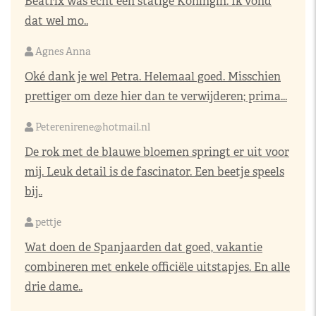
Beatrix was echt een statige Koningin. Ik vond
dat wel mo..
Agnes Anna
Oké dank je wel Petra. Helemaal goed. Misschien
prettiger om deze hier dan te verwijderen; prima...
Peterenirene@hotmail.nl
De rok met de blauwe bloemen springt er uit voor
mij. Leuk detail is de fascinator. Een beetje speels
bij..
pettje
Wat doen de Spanjaarden dat goed, vakantie
combineren met enkele officiële uitstapjes. En alle
drie dame..