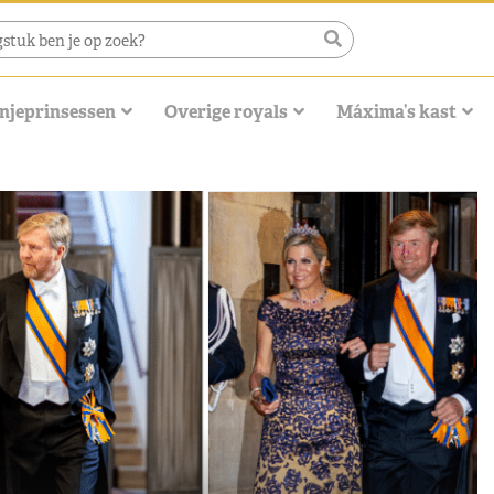
njeprinsessen
Overige royals
Máxima’s kast