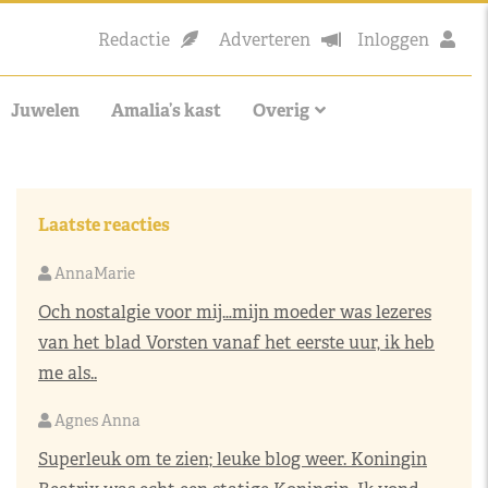
Redactie
Adverteren
Inloggen
Juwelen
Amalia’s kast
Overig
Laatste reacties
AnnaMarie
Och nostalgie voor mij…mijn moeder was lezeres
van het blad Vorsten vanaf het eerste uur, ik heb
me als..
Agnes Anna
Superleuk om te zien; leuke blog weer. Koningin