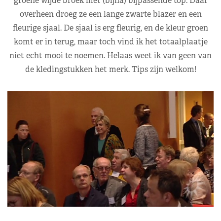
groene wijde broek met (bijna) bijpassende top. Daar
overheen droeg ze een lange zwarte blazer en een
fleurige sjaal. De sjaal is erg fleurig, en de kleur groen
komt er in terug, maar toch vind ik het totaalplaatje
niet echt mooi te noemen. Helaas weet ik van geen van
de kledingstukken het merk. Tips zijn welkom!