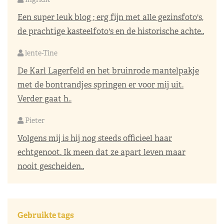
Een super leuk blog ; erg fijn met alle gezinsfoto's,
de prachtige kasteelfoto's en de historische achte..
lente-Tine
De Karl Lagerfeld en het bruinrode mantelpakje
met de bontrandjes springen er voor mij uit.
Verder gaat h..
Pieter
Volgens mij is hij nog steeds officieel haar
echtgenoot. Ik meen dat ze apart leven maar
nooit gescheiden..
Gebruikte tags