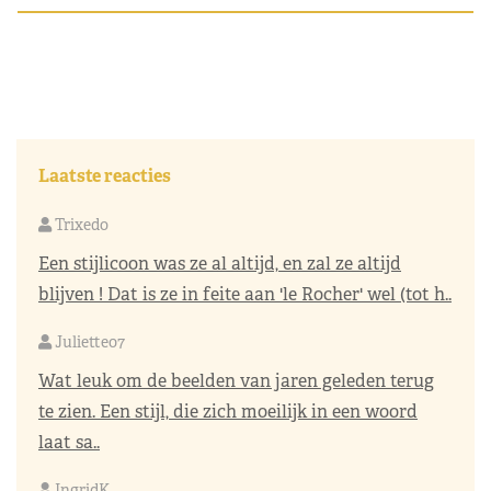
Laatste reacties
Trixedo
Een stijlicoon was ze al altijd, en zal ze altijd
blijven ! Dat is ze in feite aan 'le Rocher' wel (tot h..
Juliette07
Wat leuk om de beelden van jaren geleden terug
te zien. Een stijl, die zich moeilijk in een woord
laat sa..
IngridK