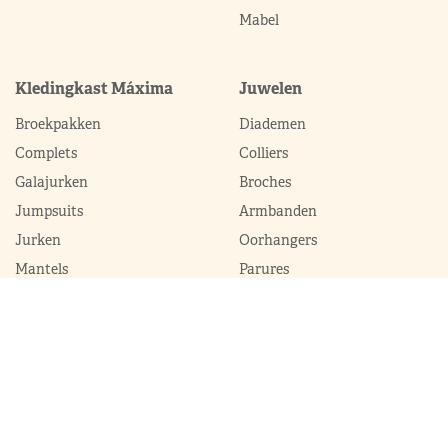
Mabel
Kledingkast Máxima
Juwelen
Broekpakken
Diademen
Complets
Colliers
Galajurken
Broches
Jumpsuits
Armbanden
Jurken
Oorhangers
Mantels
Parures
Sets met broek
Sets met rok