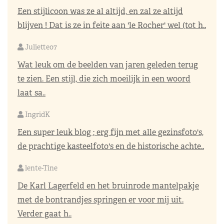
Een stijlicoon was ze al altijd, en zal ze altijd
blijven ! Dat is ze in feite aan 'le Rocher' wel (tot h..
Juliette07
Wat leuk om de beelden van jaren geleden terug
te zien. Een stijl, die zich moeilijk in een woord
laat sa..
IngridK
Een super leuk blog ; erg fijn met alle gezinsfoto's,
de prachtige kasteelfoto's en de historische achte..
lente-Tine
De Karl Lagerfeld en het bruinrode mantelpakje
met de bontrandjes springen er voor mij uit.
Verder gaat h..