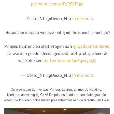
pic.twitter.com/0F2PjVdR9z
— Desso_NL (@Desso_NL)
19 mei 2015
Helaas is de ontwerper van deze kleding mij niet bekend. Iemand tips?
Prinses Laurentien stelt vragen aan
@raadvankinderen
.
Er worden goede ideeën gedeeld mbt prettige leer- &
werkplekken
pic.twitter.com/ad8q2xy9Q5
— Desso_NL (@Desso_NL)
19 mei 2015
Op woensdag 20 mei was Prinses Laurentien met de Raad van
Kinderen aanwezig bij C&A! De prinses leidde er een dialoogsessie,
waarin de kinderen oplossingen presenteerden aan de directie van C&A.