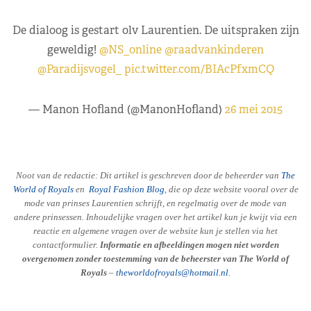
De dialoog is gestart olv Laurentien. De uitspraken zijn
geweldig!
@NS_online
@raadvankinderen
@Paradijsvogel_
pic.twitter.com/BIAcPfxmCQ
— Manon Hofland (@ManonHofland)
26 mei 2015
Noot van de redactie: Dit artikel is geschreven door de beheerder van
The
World of Royals
en
R
oyal Fashion Blog
, die op deze website vooral over de
mode van prinses Laurentien schrijft, en regelmatig over de mode van
andere prinsessen. Inhoudelijke vragen over het artikel kun je kwijt via een
reactie en algemene vragen over de website kun je stellen via het
contactformulier.
Informatie en afbeeldingen mogen niet worden
overgenomen zonder toestemming van de beheerster van The World of
Royals
–
theworldofroyals@hotmail.nl
.