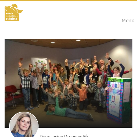
Menu
Door Josine Droogendijk