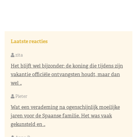
Laatste reacties
zita
Het blijft wel bijzonder: de koning die tijdens zijn
vakantie officiële ontvangsten houdt, maar dan
wel ..
Pieter
Wat een verademing na ogenschijnlijk moeilijke
jaren voor de Spaanse familie. Het was vaak
gekunsteld en ..