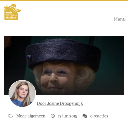
Menu
Door Josine Droogendijk
Mode algemeen
17 jun 2015
0 reacties