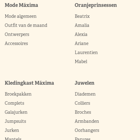
Mode Máxima
Oranjeprinsessen
Mode algemeen
Beatrix
Outfit van de maand
Amalia
Ontwerpers
Alexia
Accessoires
Ariane
Laurentien
Mabel
Kledingkast Máxima
Juwelen
Broekpakken
Diademen
Complets
Colliers
Galajurken
Broches
Jumpsuits
Armbanden
Jurken
Oorhangers
Mantels
Parures