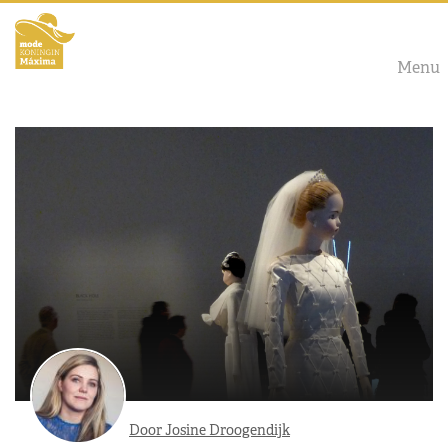
Menu
Door Josine Droogendijk