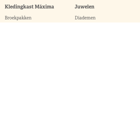
Kledingkast Máxima
Juwelen
Broekpakken
Diademen
Complets
Colliers
Galajurken
Broches
Jumpsuits
Armbanden
Jurken
Oorhangers
Mantels
Parures
Sets met broek
Sets met rok
ModekoninginMaxima.nl
|
Boeken
|
Over ons
|
Contact