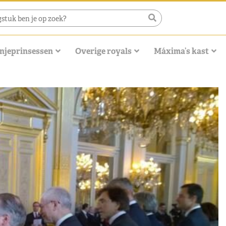
njeprinsessen
Overige royals
Máxima’s kast