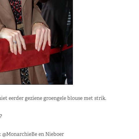
et eerder geziene groengele blouse met strik.
?
r: @MonarchieBe en Nieboer