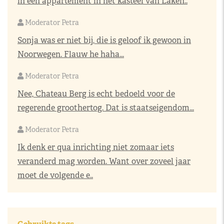
in een appartement in het kasteel van Laken..
Moderator Petra
Sonja was er niet bij, die is geloof ik gewoon in
Noorwegen. Flauw he haha...
Moderator Petra
Nee, Chateau Berg is echt bedoeld voor de
regerende groothertog. Dat is staatseigendom...
Moderator Petra
Ik denk er qua inrichting niet zomaar iets
veranderd mag worden. Want over zoveel jaar
moet de volgende e..