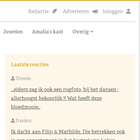
Redactie
Adverteren
Inloggen
Juwelen
Amalia’s kast
Overig
Laatste reacties
Trixedo
...elders zag ik ook een rugfoto, bij het dansen :
allerhoogst bekoorlijk !! Wat heeft deze
bloedmooie..
frankvc
Ik dacht aan Filip & Mathilde. Die betrekken ook