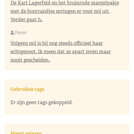
De Karl Lagerfeld en het bruinrode mantelpakje
met de bontrandjes springen er voor mij uit.
Verder gaat h..
Pieter
Volgens mij is hij nog steeds officieel haar
echtgenoot. Ik meen dat ze apart leven maar
nooit gescheiden..
Gebruikte tags
Er zijn geen tags gekoppeld.
Meest gelezen