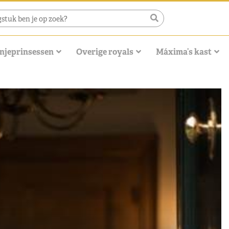
njeprinsessen
Overige royals
Máxima’s kast