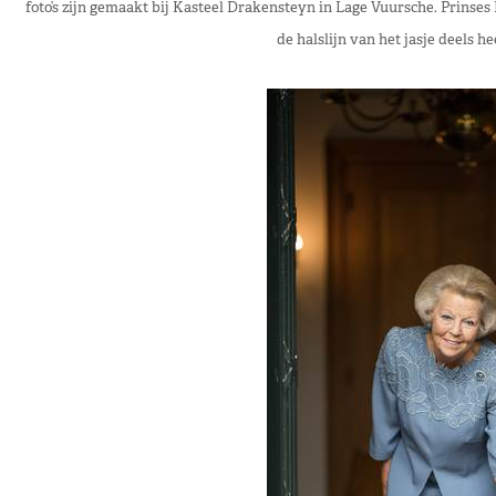
foto’s zijn gemaakt bij Kasteel Drakensteyn in Lage Vuursche. Prinses
de halslijn van het jasje deels h