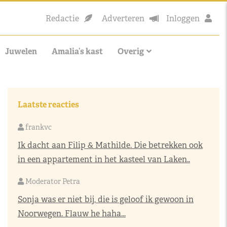
Redactie
Adverteren
Inloggen
Juwelen
Amalia’s kast
Overig
Laatste reacties
frankvc
Ik dacht aan Filip & Mathilde. Die betrekken ook
in een appartement in het kasteel van Laken..
Moderator Petra
Sonja was er niet bij, die is geloof ik gewoon in
Noorwegen. Flauw he haha...