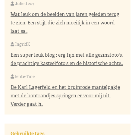
Juliette07
Wat leuk om de beelden van jaren geleden terug
te zien. Een stijl, die zich moeilijk in een woord
laat sa..
IngridK
Een super leuk blog ; erg fijn met alle gezinsfoto's,
de prachtige kasteelfoto's en de historische achte..
lente-Tine
De Karl Lagerfeld en het bruinrode mantelpakje
met de bontrandjes springen er voor mij uit.
Verder gaat h..
Gebruikte tags