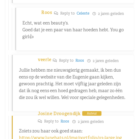
Roos
Reply to
Celeste
2 jaren geleden
Echt, wat een beauty’s.
Goed dat je een paar van haar hoeden hebt. You go
girl👍
veerle
Reply to
Roos
2 jaren geleden
Jullie hebben me nieuwsgierig gemaakt, ik ben dus
eens op de website van die Eugenie gaan kijken,
gewoon prachtig. Het moet vijftig jaar geleden zijn
dat ik nog eens een hoed gedragen heb, maar zo één
die zou ik wel willen. Wel voor speciale gelegenheden.
Josine Droogendijk
Auteur
Reply to
Roos
2 jaren geleden
Zoiets zou haar ook goed staan:
https://www.lunehats.nl/img/portfolio/03-large.jpg