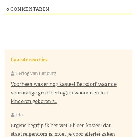
0
COMMENTAREN
Laatste reacties
Hertog van Limburg
Voorheen was er nog kasteel Betzdorf waar de
voormalige groothertog(in) woonde en hun
kinderen geboren z..
zita
Ergens begrijp ik het wel. Bij een kasteel dat
staatseigendom is, moet je voor allerlei zaken