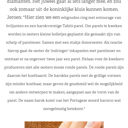
diamanten. Het juweel gaat al iets langer mee, en zou
ook zomaar uit de koninklijke kluis kunnen komen.
Jeroen: "Hier zien we een
witgouden ring met entourage van
briljanten en een barokvormige Tahiti-parel.
Om parels te kweken
worden in oesters kleine bolletjes geplaatst die gemaakt zijn van
schelp of parelmoer. Samen met een stukje donoroester. Als reactie
hierop gaat de oester de 'indringer' inkapselen met parelmoer en
ontstaat er na ongeveer twee jaar een parel. Helaas voor de kwekers
produceren niet alle oesters mooie ronde parels. De ronde parels zijn
daarom
het kostbaarst. De barokke parels met de grillige vormen
zijn minder kostbaar, maar geven de goudsmid wel de mogelijkheid
om andere ontwerpen te maken, aangepast aan de vorm van de
parel. De naam barok komt van het Portugese woord barocco wat
onregelmatig betekent."