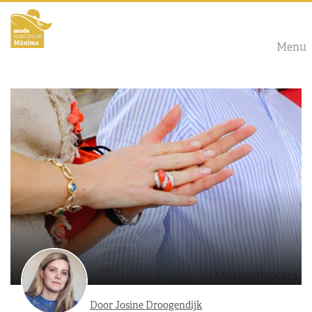
Menu
Door Josine Droogendijk