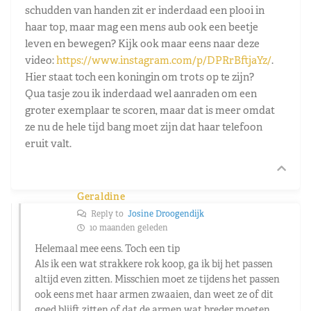
schudden van handen zit er inderdaad een plooi in
haar top, maar mag een mens aub ook een beetje
leven en bewegen? Kijk ook maar eens naar deze
video:
https://www.instagram.com/p/DPRrBftjaYz/
.
Hier staat toch een koningin om trots op te zijn?
Qua tasje zou ik inderdaad wel aanraden om een
groter exemplaar te scoren, maar dat is meer omdat
ze nu de hele tijd bang moet zijn dat haar telefoon
eruit valt.
Geraldine
Reply to
Josine Droogendijk
10 maanden geleden
Helemaal mee eens. Toch een tip
Als ik een wat strakkere rok koop, ga ik bij het passen
altijd even zitten. Misschien moet ze tijdens het passen
ook eens met haar armen zwaaien, dan weet ze of dit
goed blijft zitten of dat de armen wat breder moeten