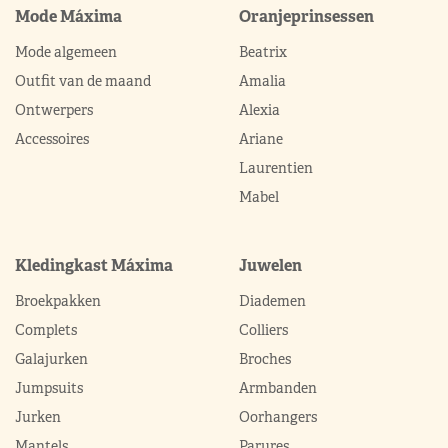
Mode Máxima
Oranjeprinsessen
Mode algemeen
Beatrix
Outfit van de maand
Amalia
Ontwerpers
Alexia
Accessoires
Ariane
Laurentien
Mabel
Kledingkast Máxima
Juwelen
Broekpakken
Diademen
Complets
Colliers
Galajurken
Broches
Jumpsuits
Armbanden
Jurken
Oorhangers
Mantels
Parures