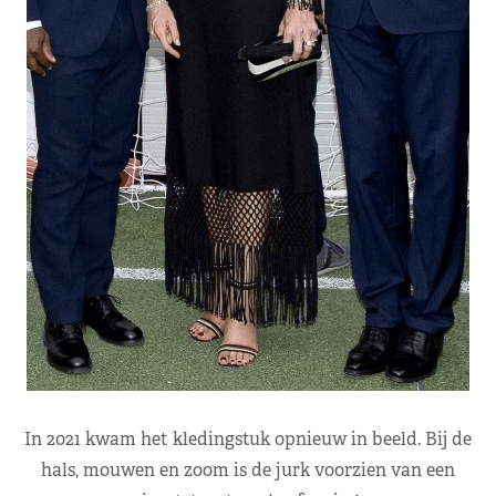
In 2021 kwam het kledingstuk opnieuw in beeld. Bij de
hals, mouwen en zoom is de jurk voorzien van een