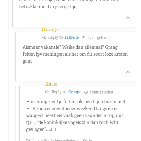
betrokkenheid in je vrije tijd.
Orange
Reply to
Isabelle
1 jaar geleden
Alsmaar vakantie? Welke dan allemaal? Graag
feiten ipv meningen als het om dit soort loze kreten
gaat
Katie
Reply to
Orange
1 jaar geleden
Hoi Orange, wil je feiten, ok, ben bijna buren met
HTB, loop er zowat ieder weekend langs en er
wappert héél héél vaak geen vaandel in top, dus
tja …. “de koninklijke vogels zijn dan toch ècht
gevlogen”……🤷‍♀️
Last edited 1 jaar geleden by Katie