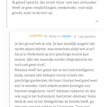
Ik geloof oprecht, dat ze het thuis ‘ niet kan uithouden’ .
Heeft ze geen verplichtingen, weekeinden, voor mijn
gevoel, móet ze de hort op.
Isabelle
Reply to
Celeste
1 jaar geleden
Ja dat gevoel heb ik ook. Ze kan moeilijk langere tijd
op één plaats blijven, was misschien altijd wel al zo?
Als je in Nederland op zo’n prachtige locatie kan
wonen, lijkt een maandje zonder vliegvakantie me
toch ook geen straf.
Maxima heeft het geluk dat ze een heel intelligente,
leuke, sociaal zéér behepte vrouw is (met een
prachtige garderobe), die haar charme heel goed weet
aan te wenden. Geen enkele andere koningin zou
hiermee wegkomen, toch? Alsmaar vakantie, en dan
ook nog in het buitenland, heel jetset allemaal. Soms
denk ik: met al het Shellgeld dat de familie heeft, ga
eens een terrasje pakken in Groningen. Toon wat