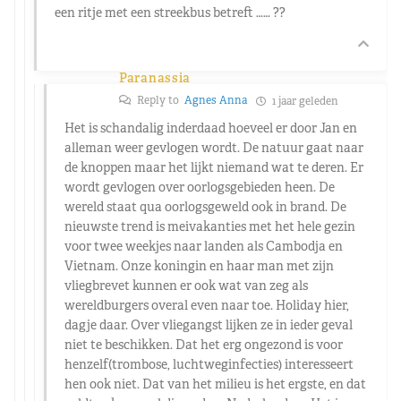
een ritje met een streekbus betreft …… ??
Paranassia
Reply to
Agnes Anna
1 jaar geleden
Het is schandalig inderdaad hoeveel er door Jan en
alleman weer gevlogen wordt. De natuur gaat naar
de knoppen maar het lijkt niemand wat te deren. Er
wordt gevlogen over oorlogsgebieden heen. De
wereld staat qua oorlogsgeweld ook in brand. De
nieuwste trend is meivakanties met het hele gezin
voor twee weekjes naar landen als Cambodja en
Vietnam. Onze koningin en haar man met zijn
vliegbrevet kunnen er ook wat van zeg als
wereldburgers overal even naar toe. Holiday hier,
dagje daar. Over vliegangst lijken ze in ieder geval
niet te beschikken. Dat het erg ongezond is voor
henzelf(trombose, luchtweginfecties) interesseert
hen ook niet. Dat van het milieu is het ergste, en dat