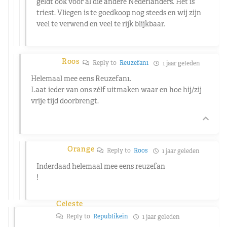
geldt ook voor al die andere Nederlanders. Het is
triest. Vliegen is te goedkoop nog steeds en wij zijn
veel te verwend en veel te rijk blijkbaar.
Roos
Reply to
Reuzefan1
1 jaar geleden
Helemaal mee eens Reuzefan1.
Laat ieder van ons zélf uitmaken waar en hoe hij/zij
vrije tijd doorbrengt.
Orange
Reply to
Roos
1 jaar geleden
Inderdaad helemaal mee eens reuzefan
!
Celeste
Reply to
Republikein
1 jaar geleden