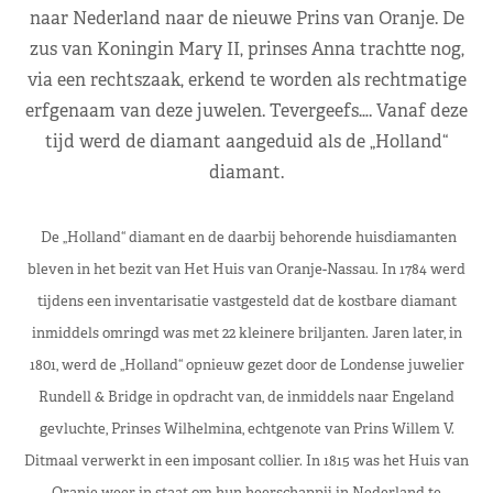
naar Nederland naar de nieuwe Prins van Oranje. De
zus van Koningin Mary II, prinses Anna trachtte nog,
via een rechtszaak, erkend te worden als rechtmatige
erfgenaam van deze juwelen. Tevergeefs…. Vanaf deze
tijd werd de diamant aangeduid als de „Holland“
diamant.
De „Holland“ diamant en de daarbij behorende huisdiamanten
bleven in het bezit van Het Huis van Oranje-Nassau. In 1784 werd
tijdens een inventarisatie vastgesteld dat de kostbare diamant
inmiddels omringd was met 22 kleinere briljanten.
Jaren later, in
1801, werd de „Holland“ opnieuw gezet door de Londense juwelier
Rundell & Bridge in opdracht van, de inmiddels naar Engeland
gevluchte, Prinses Wilhelmina, echtgenote van Prins Willem V.
Ditmaal verwerkt in een imposant collier.
In 1815 was het Huis van
Oranje
weer
in staat om hun heerschappij
in Nederland
te