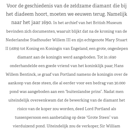
Voor de geschiedenis van de zeldzame diamant die bij
het diadeem hoort, moeten we eeuwen terug. Namelijk
naar het jaar 1690.
In het archief van het British Museum
bevinden zich documenten, waaruit blijkt dat na de kroning van de
Nederlandse Stadhouder Willem III en zijn echtgenote Mary Stuart
II
(1689)
tot Koning en Koningin van Engeland
,
een grote, ongeslepen
diamant aan de koningin werd aangeboden.
Tot in 1690
onderhandelde een goede vriend van het koninklijk paar, Hans
Willem Bentinck, 1e graaf van Portland namens
de koningin
over de
aankoop van deze steen, die al eerder voor een bedrag van 30.000
pond was aangeboden aan een
“
buitenlandse prins
”
. Nadat men
uiteindelijk overeenkwam dat de bewerking van de diamant het
risico van de koper zou worden, deed Lord Portland als
tussenpersoon een aanbetaling op deze
“
Grote Steen
”
van
vierduizend pond. Uiteindelijk zou de verkoper,
Sir William