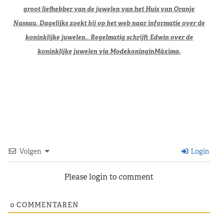
groot liefhebber van de juwelen van het Huis van Oranje
Nassau.
Dagelijks zoekt hij op het web naar informatie over de
koninklijke juwelen.. Regelmatig
schrijft
Edwin over de
koninklijke juwelen via ModekoninginM
áxima.
Volgen
Login
Please login to comment
0
COMMENTAREN