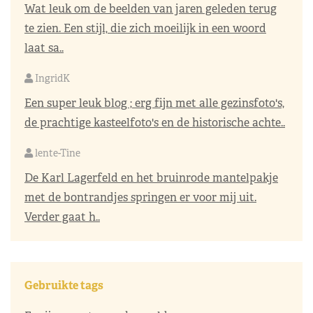
Wat leuk om de beelden van jaren geleden terug
te zien. Een stijl, die zich moeilijk in een woord
laat sa..
IngridK
Een super leuk blog ; erg fijn met alle gezinsfoto's,
de prachtige kasteelfoto's en de historische achte..
lente-Tine
De Karl Lagerfeld en het bruinrode mantelpakje
met de bontrandjes springen er voor mij uit.
Verder gaat h..
Gebruikte tags