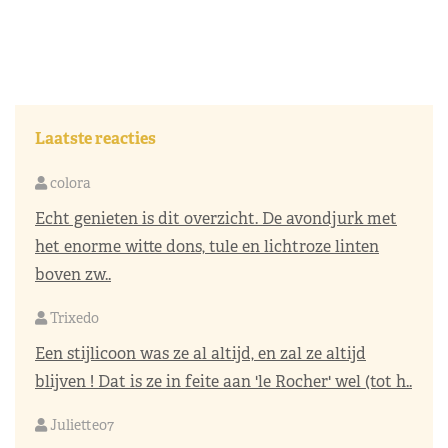
Laatste reacties
colora
Echt genieten is dit overzicht. De avondjurk met
het enorme witte dons, tule en lichtroze linten
boven zw..
Trixedo
Een stijlicoon was ze al altijd, en zal ze altijd
blijven ! Dat is ze in feite aan 'le Rocher' wel (tot h..
Juliette07