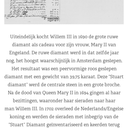
Uiteindelijk kocht
Willem III in 1690
de
grote ruwe
diamant als cadeau voor zijn vrouw
,
Mary II van
Engeland. De ruwe diamant werd
in dat zelfde jaar
nog,
het
hoogst
waarschijnlijk in Amsterdam geslepen.
Het resultaat was een peervormige roos geslepen
diamant met een gewicht van 39,75 karaat. Deze
“
Stuart
diamant
”
werd de centrale steen in een grote broche.
Na de dood van Queen Mary II in 169
4
gingen al haar
bezittingen, waaronder haar sieraden naar haar
man
Willem III. In 1702 overleed
de Nederlands/Engelse
koning
en werden de sieraden met inbegrip van de
“
Stuart
”
Diamant geïnventariseerd
en keerden terug