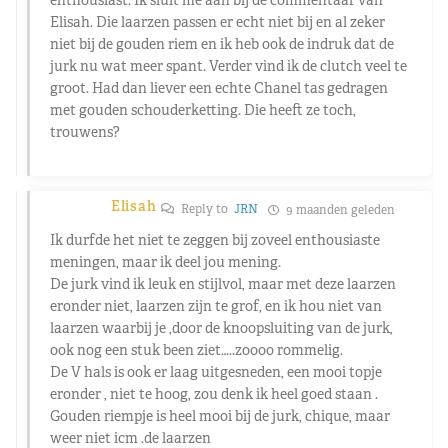
Elisah. Die laarzen passen er echt niet bij en al zeker
niet bij de gouden riem en ik heb ook de indruk dat de
jurk nu wat meer spant. Verder vind ik de clutch veel te
groot. Had dan liever een echte Chanel tas gedragen
met gouden schouderketting. Die heeft ze toch,
trouwens?
Elisah
Reply to
JRN
9 maanden geleden
Ik durfde het niet te zeggen bij zoveel enthousiaste
meningen, maar ik deel jou mening.
De jurk vind ik leuk en stijlvol, maar met deze laarzen
eronder niet, laarzen zijn te grof, en ik hou niet van
laarzen waarbij je ,door de knoopsluiting van de jurk,
ook nog een stuk been ziet…..zoooo rommelig.
De V hals is ook er laag uitgesneden, een mooi topje
eronder , niet te hoog, zou denk ik heel goed staan .
Gouden riempje is heel mooi bij de jurk, chique, maar
weer niet icm .de laarzen