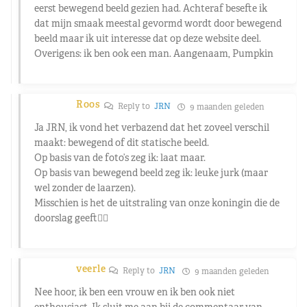
eerst bewegend beeld gezien had. Achteraf besefte ik
dat mijn smaak meestal gevormd wordt door bewegend
beeld maar ik uit interesse dat op deze website deel.
Overigens: ik ben ook een man. Aangenaam, Pumpkin
Roos
Reply to
JRN
9 maanden geleden
Ja JRN, ik vond het verbazend dat het zoveel verschil
maakt: bewegend of dit statische beeld.
Op basis van de foto’s zeg ik: laat maar.
Op basis van bewegend beeld zeg ik: leuke jurk (maar
wel zonder de laarzen).
Misschien is het de uitstraling van onze koningin die de
doorslag geeft🤷‍♀️
veerle
Reply to
JRN
9 maanden geleden
Nee hoor, ik ben een vrouw en ik ben ook niet
enthousiast. Ik sluit me aan bij de commentaar van