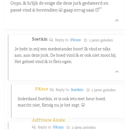
Oops, ik b/lijk de enige die deze jurk gedateerd en
passé vind & bovendien 🥱 gaap errug saai 😴
Soetkin
Reply to
PK020
2 jaren geleden
Je hebt in mij een medestander hoor! Ik vind er niks
aan, aan deze jurk. De hoed vind ik er ook niet mooi bij.
Het geheel vind ik te flets ogen.
PK020
Reply to
Soetkin
2 jaren geleden
Inderdaad Soetkin, er is ook iets met heur hoed,
matcht niet, fletsig nu je het zegt. 🤫
Juffrouw Annie
Reply to
PK020
2 jaren geleden