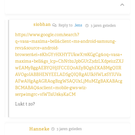
siobhan
Reply to
Jens
3 jaren geleden
https://www.google.com/search?
q=vasa+maxima+bell&client=ms-android-samsung-
rev2&source=android-
browser&ei=8KhGY7HXHYTUkwX78KGgCg&oq=vasa+
maxima+bell&gs_lcp=ChNtb2JpbGUtZ3dzLXdpei1zZXJ
wEAMyBggAEBYQHjIFCCEQoAEyBQghEKABMgQIIR
AVOgoIABBHENYEELADSgQIQRgAUIkHWL8SYIUVa
AFwAHgAgAGRAogBzgWSAQUxLjMuMZgBAKABAcg
BCMABAQ&sclient=mobile-gws-wiz-
serp#imgrc=vlWTsiU8k9KaCM
Lukt t zo?
Hanneke
3 jaren geleden