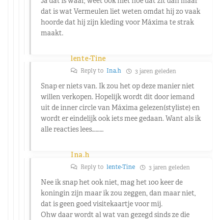
Ja dat is waar, weet ook niet hoe dat zit dan maar
dat is wat Vermeulen liet weten omdat hij zo vaak
hoorde dat hij zijn kleding voor Máxima te strak
maakt.
lente-Tine
Reply to
Ina.h
3 jaren geleden
Snap er niets van. Ik zou het op deze manier niet
willen verkopen. Hopelijk wordt dit door iemand
uit de inner circle van Máxima gelezen(styliste) en
wordt er eindelijk ook iets mee gedaan. Want als ik
alle reacties lees………
Ina.h
Reply to
lente-Tine
3 jaren geleden
Nee ik snap het ook niet, mag het 100 keer de
koningin zijn maar ik zou zeggen, dan maar niet,
dat is geen goed visitekaartje voor mij.
Ohw daar wordt al wat van gezegd sinds ze die