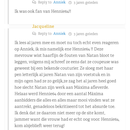
Reply to
Anniek
3 jaren geleden
Ik was ook fan van Hennie64!!
Jacqueline
Reply to
Anniek
3 jaren geleden
Ik lees al jaren mee en moet nu toch echt even reageren
op Anniek, ik mis namelijk ene Hennie64 !! Deze
mevrouw wist haarfijn de fouten van Natan bloot te
leggen, volgens mij schreef ze eens dat ze coupeuse was
geweest bij een bekende couturier. Ze sloeg met haar
pen letterlijk al jaren Natan van zijn voetstuk en in
mijn ogen had ze zo gelijk,ze zag het al jaren heel goed
hoe slecht Natan zijn werk aan Máxima afleverde.
Helaas werd Hennie64 door een aantal Máxima
aanbidders die alles en alles maar mooi vinden wat ze
aantrekt, genadeloos bekritiseerd tot het absurde toe.
Ik denk dat ze daarom niet meer op de site komt,
jammer want die vrouw had er echt oog voor. Hennie64,
kom alsjeblieft weer terug!