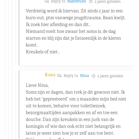
Reply to
maribrune
2 jaren geleden
Verdrietig word ik hiervan. Zit sinds 2 jaar in een
burn-out, ptss vanwege jeugdtrauma. Baan kwijt.
Ik zoek hier afleiding en dan dit..
Niemand voelt hoe zwaar het soms is, de dag
starten en blij zijn dat je fatsoenlijk in de kleren
komt.
Kreukels of niet..
Roos
Reply to
Nina
2 jaren geleden
Lieve Nina,
Soms zijn er dagen, dan trek je dit gewoon niet. Ik
heb het “gepresteerd” om 3 maanden mijn bed niet
uit te komen, behalve voor toiletbezoek,
bezorgmaaltijden aanpakken en af en toe een
douche. Dan zijn kreukels in een jurk van de
koningin of wie dan ook echt niet belangrijk en
laten je weer zien hoe je er zelf aan toe bent.