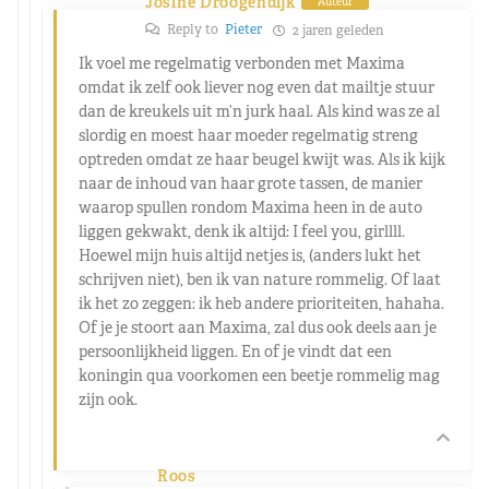
Josine Droogendijk
Auteur
Reply to
Pieter
2 jaren geleden
Ik voel me regelmatig verbonden met Maxima
omdat ik zelf ook liever nog even dat mailtje stuur
dan de kreukels uit m’n jurk haal. Als kind was ze al
slordig en moest haar moeder regelmatig streng
optreden omdat ze haar beugel kwijt was. Als ik kijk
naar de inhoud van haar grote tassen, de manier
waarop spullen rondom Maxima heen in de auto
liggen gekwakt, denk ik altijd: I feel you, girllll.
Hoewel mijn huis altijd netjes is, (anders lukt het
schrijven niet), ben ik van nature rommelig. Of laat
ik het zo zeggen: ik heb andere prioriteiten, hahaha.
Of je je stoort aan Maxima, zal dus ook deels aan je
persoonlijkheid liggen. En of je vindt dat een
koningin qua voorkomen een beetje rommelig mag
zijn ook.
Roos