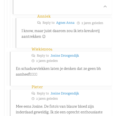
Anniek
Reply to
Agnes Anna
2 jaren geleden
I know, maar juist daarom zou ik iets kreukvrij
aantrekken 😉
Wiekie2004
Reply to
Josine Droogendijk
2 jaren geleden
En schaduwvlekken laten je denken dat ze geen bh
aanheeft🤷🏾‍♀️
Pieter
Reply to
Josine Droogendijk
2 jaren geleden
Mee eens Josine. De foto’s van blauw bloed zijn
inderdaad geweldig. Ik zie een oprecht enthousiaste