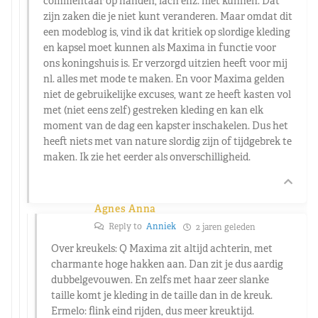
commentaar op handen, lach enz. niet kunnen. Dat
zijn zaken die je niet kunt veranderen. Maar omdat dit
een modeblog is, vind ik dat kritiek op slordige kleding
en kapsel moet kunnen als Maxima in functie voor
ons koningshuis is. Er verzorgd uitzien heeft voor mij
nl. alles met mode te maken. En voor Maxima gelden
niet de gebruikelijke excuses, want ze heeft kasten vol
met (niet eens zelf) gestreken kleding en kan elk
moment van de dag een kapster inschakelen. Dus het
heeft niets met van nature slordig zijn of tijdgebrek te
maken. Ik zie het eerder als onverschilligheid.
Agnes Anna
Reply to
Anniek
2 jaren geleden
Over kreukels: Q Maxima zit altijd achterin, met
charmante hoge hakken aan. Dan zit je dus aardig
dubbelgevouwen. En zelfs met haar zeer slanke
taille komt je kleding in de taille dan in de kreuk.
Ermelo: flink eind rijden, dus meer kreuktijd.