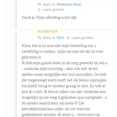
Reply to
Moderator Petra
2 jaren geleden
Dank je. Fijne afleiding is het idd.
maribrune
Reply to
Nina
2 jaren geleden
Nina, het is en was niet mijn bedoeling om u
verdrietig te maken.. mijn excuses als dit zo over
gekomen is.
Ik heb mijn ganse leven in de zorg gewerkt en wil u
– ondanks mijn ervaring – dan ook niet de les
spellen maar mogelijks een tool aanreiken. De link
die toegevoegd werd heeft net die kleine opstapjes
om jezelf terug te vinden/ graag te zien. En ook al
ken ik u niet, ik ben er zeker van dat -ondanks wat
mogelijks op uw weg is gekomen qua narigheid – u
de moeite waard bent als mens !!! Uw
betrokkenheid kan zeker uit uw reacties
gedistilleerd worden. Ik wens u – eventueel via