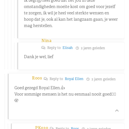
Ik begrijp heel goed dat het jou in deze
omstandigheden moeite kost om goed voor jezelf
te zorgen, ik wil je heel veel sterkte wensen en
hoop dat je, ook al kan het langzaam gaan, je weer
mag herstellen.
Nina
Reply to
Elisah
2 jaren geleden
Dank je wel, lief
Roos
Reply to
Royal Ellen
2 jaren geleden
Goed gezegd Royal Ellen.👍
Voor sommige mensen is het nu eenmaal nooit goed🤷‍♀️
🫣
PK020
Reply to
Roos
2 jaren geleden