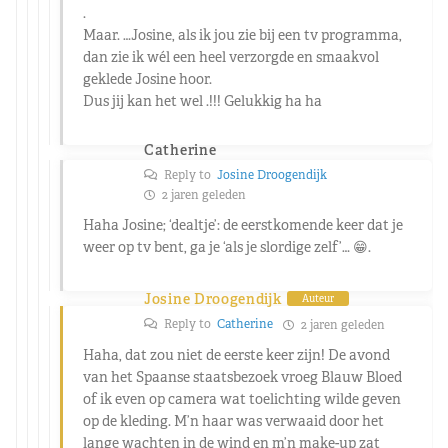
.
Maar. …Josine, als ik jou zie bij een tv programma,
dan zie ik wél een heel verzorgde en smaakvol
geklede Josine hoor.
Dus jij kan het wel .!!! Gelukkig ha ha
Catherine
Reply to
Josine Droogendijk
2 jaren geleden
Haha Josine; ‘dealtje’: de eerstkomende keer dat je
weer op tv bent, ga je ‘als je slordige zelf’… 😁.
Josine Droogendijk
Auteur
Reply to
Catherine
2 jaren geleden
Haha, dat zou niet de eerste keer zijn! De avond
van het Spaanse staatsbezoek vroeg Blauw Bloed
of ik even op camera wat toelichting wilde geven
op de kleding. M’n haar was verwaaid door het
lange wachten in de wind en m’n make-up zat