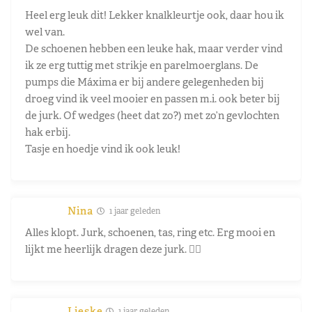
Heel erg leuk dit! Lekker knalkleurtje ook, daar hou ik
wel van.
De schoenen hebben een leuke hak, maar verder vind
ik ze erg tuttig met strikje en parelmoerglans. De
pumps die Máxima er bij andere gelegenheden bij
droeg vind ik veel mooier en passen m.i. ook beter bij
de jurk. Of wedges (heet dat zo?) met zo’n gevlochten
hak erbij.
Tasje en hoedje vind ik ook leuk!
Nina
1 jaar geleden
Alles klopt. Jurk, schoenen, tas, ring etc. Erg mooi en
lijkt me heerlijk dragen deze jurk. 👍🏻
Lieske
1 jaar geleden