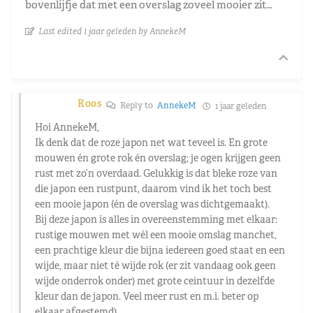
bovenlijfje dat met een overslag zoveel mooier zit…
Last edited 1 jaar geleden by AnnekeM
Roos
Reply to
AnnekeM
1 jaar geleden
Hoi AnnekeM,
Ik denk dat de roze japon net wat teveel is. En grote
mouwen én grote rok én overslag; je ogen krijgen geen
rust met zo’n overdaad. Gelukkig is dat bleke roze van
die japon een rustpunt, daarom vind ik het toch best
een mooie japon (én de overslag was dichtgemaakt).
Bij deze japon is alles in overeenstemming met elkaar:
rustige mouwen met wél een mooie omslag manchet,
een prachtige kleur die bijna iedereen goed staat en een
wijde, maar niet té wijde rok (er zit vandaag ook geen
wijde onderrok onder) met grote ceintuur in dezelfde
kleur dan de japon. Veel meer rust en m.i. beter op
elkaar afgestemd).