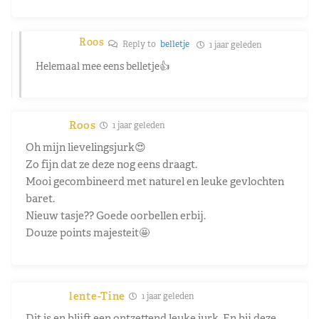
Roos
Reply to
belletje
1 jaar geleden
Helemaal mee eens belletje👍
Roos
1 jaar geleden
Oh mijn lievelingsjurk😍
Zo fijn dat ze deze nog eens draagt.
Mooi gecombineerd met naturel en leuke gevlochten
baret.
Nieuw tasje?? Goede oorbellen erbij.
Douze points majesteit🤩
lente-Tine
1 jaar geleden
Dit is en blijft een ontzettend leuke jurk. En bij deze