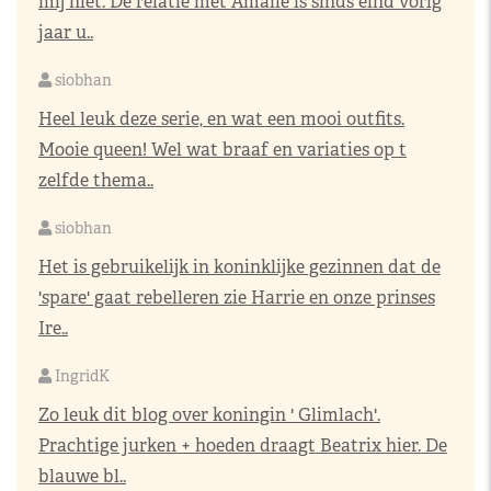
mij niet. De relatie met Amalie is sinds eind vorig
jaar u..
siobhan
Heel leuk deze serie, en wat een mooi outfits.
Mooie queen! Wel wat braaf en variaties op t
zelfde thema..
siobhan
Het is gebruikelijk in koninklijke gezinnen dat de
'spare' gaat rebelleren zie Harrie en onze prinses
Ire..
IngridK
Zo leuk dit blog over koningin ' Glimlach'.
Prachtige jurken + hoeden draagt Beatrix hier. De
blauwe bl..