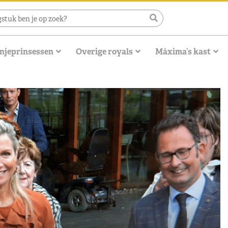
njeprinsessen
Overige royals
Máxima’s kast