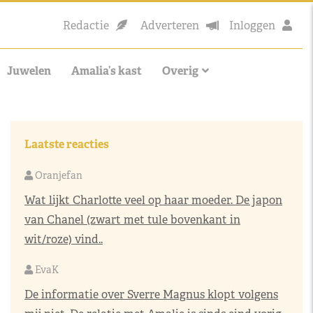
Redactie
Adverteren
Inloggen
Juwelen
Amalia’s kast
Overig
Laatste reacties
Oranjefan
Wat lijkt Charlotte veel op haar moeder. De japon
van Chanel (zwart met tule bovenkant in
wit/roze) vind..
EvaK
De informatie over Sverre Magnus klopt volgens