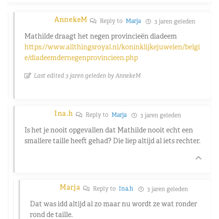
AnnekeM
Reply to
Marja
3 jaren geleden
Mathilde draagt het negen provincieën diadeem
https://www.allthingsroyal.nl/koninklijkejuwelen/belgi
e/diadeemdernegenprovincieen.php
Last edited 3 jaren geleden by AnnekeM
Ina.h
Reply to
Marja
3 jaren geleden
Is het je nooit opgevallen dat Mathilde nooit echt een
smallere taille heeft gehad? Die liep altijd al iets rechter.
Marja
Reply to
Ina.h
3 jaren geleden
Dat was idd altijd al zo maar nu wordt ze wat ronder
rond de taille.