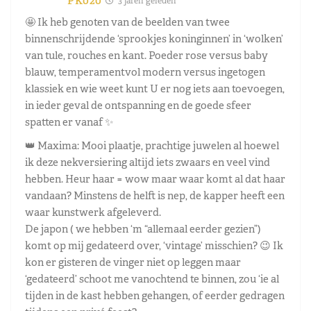
PK020
3 jaren geleden
🤩 Ik heb genoten van de beelden van twee
binnenschrijdende ‘sprookjes koninginnen’ in ‘wolken’
van tule, rouches en kant. Poeder rose versus baby
blauw, temperamentvol modern versus ingetogen
klassiek en wie weet kunt U er nog iets aan toevoegen,
in ieder geval de ontspanning en de goede sfeer
spatten er vanaf ✨
👑 Maxima: Mooi plaatje, prachtige juwelen al hoewel
ik deze nekversiering altijd iets zwaars en veel vind
hebben. Heur haar = wow maar waar komt al dat haar
vandaan? Minstens de helft is nep, de kapper heeft een
waar kunstwerk afgeleverd.
De japon ( we hebben ‘m “allemaal eerder gezien”)
komt op mij gedateerd over, ‘vintage’ misschien? 😉 Ik
kon er gisteren de vinger niet op leggen maar
‘gedateerd’ schoot me vanochtend te binnen, zou ‘ie al
tijden in de kast hebben gehangen, of eerder gedragen