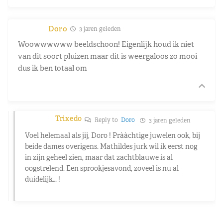
Doro
3 jaren geleden
Woowwwwww beeldschoon! Eigenlijk houd ik niet
van dit soort pluizen maar dit is weergaloos zo mooi
dus ik ben totaal om
Trixedo
Reply to
Doro
3 jaren geleden
Voel helemaal als jij, Doro ! Prààchtige juwelen ook, bij
beide dames overigens. Mathildes jurk wil ik eerst nog
in zijn geheel zien, maar dat zachtblauwe is al
oogstrelend. Een sprookjesavond, zoveel is nu al
duidelijk… !