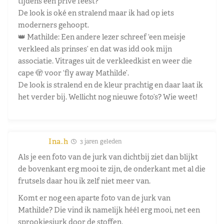
tijdens een privé feest?
De look is oké en stralend maar ik had op iets
moderners gehoopt.
👑 Mathilde: Een andere lezer schreef ‘een meisje
verkleed als prinses’ en dat was idd ook mijn
associatie. Vitrages uit de verkleedkist en weer die
cape 🫣 voor ‘fly away Mathilde’.
De look is stralend en de kleur prachtig en daar laat ik
het verder bij. Wellicht nog nieuwe foto’s? Wie weet!
Ina.h
3 jaren geleden
Als je een foto van de jurk van dichtbij ziet dan blijkt
de bovenkant erg mooi te zijn, de onderkant met al die
frutsels daar hou ik zelf niet meer van.
Komt er nog een aparte foto van de jurk van
Mathilde? Die vind ik namelijk héél erg mooi, net een
sprookjesjurk door de stoffen.