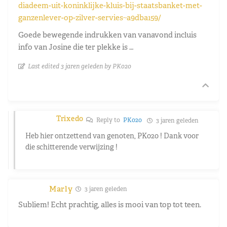
diadeem-uit-koninklijke-kluis-bij-staatsbanket-met-
ganzenlever-op-zilver-servies~a9dba159/
Goede bewegende indrukken van vanavond incluis
info van Josine die ter plekke is …
Last edited 3 jaren geleden by PK020
Trixedo
Reply to
PK020
3 jaren geleden
Heb hier ontzettend van genoten, PK020 ! Dank voor
die schitterende verwijzing !
Marly
3 jaren geleden
Subliem! Echt prachtig, alles is mooi van top tot teen.