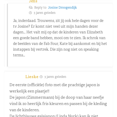
Jens
Reply to
Josine Droogendijk
3 jaren geleden
Ja, inderdaad. Trouwens, zit jij ook hele dagen voor de
tv Josine? Er komt niet veel uit mijn handen dezer
dagen… Het valt mij op dat de kinderen van Elizabeth
een goede band hebben, mooi om te zien. Ik schrok van
de beelden van de Fab Four, Kate bij aankomst en bij het
instappen bij vertrek. Die zijn nog niet on speaking
terms…
Lieske
3 jaren geleden
De eerste (officiële) foto met die prachtige japon is
werkelijk een plaatje!!
De japon (Zimmermann) bij de doop van haar neefje
vind ik zo heerlijk fris kleuren en passen bij de kleding
van de kinderen.
De lichtblauwe galajapon (Linda Nurk) kan ik niet