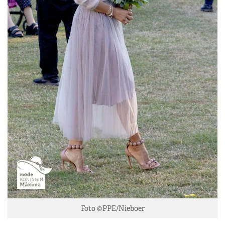
Foto ©PPE/Nieboer