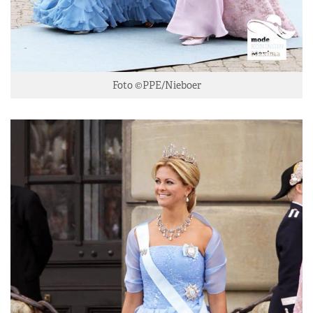
Foto ©PPE/Nieboer