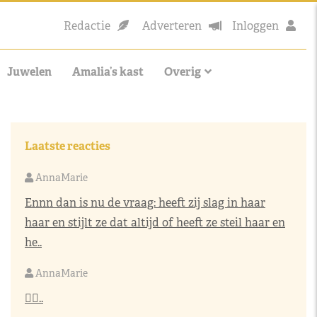
Redactie
Adverteren
Inloggen
Juwelen
Amalia’s kast
Overig
Laatste reacties
AnnaMarie
Ennn dan is nu de vraag: heeft zij slag in haar
haar en stijlt ze dat altijd of heeft ze steil haar en
he..
AnnaMarie
👌🏼..