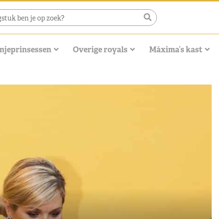
njeprinsessen
Overige royals
Máxima’s kast