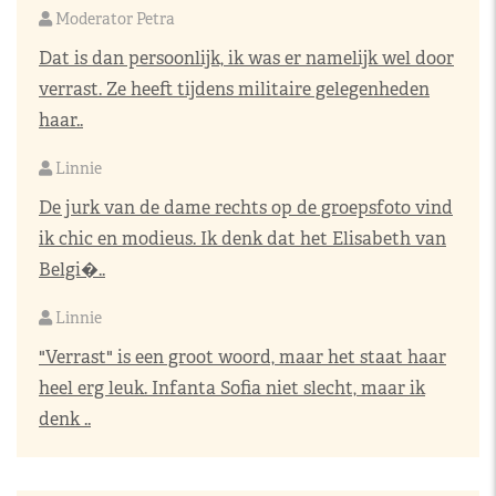
Moderator Petra
Dat is dan persoonlijk, ik was er namelijk wel door
verrast. Ze heeft tijdens militaire gelegenheden
haar..
Linnie
De jurk van de dame rechts op de groepsfoto vind
ik chic en modieus. Ik denk dat het Elisabeth van
Belgi�..
Linnie
"Verrast" is een groot woord, maar het staat haar
heel erg leuk. Infanta Sofia niet slecht, maar ik
denk ..