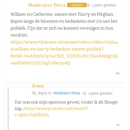
Moderator Petra
3 jaren geleden
Auteur
William en Catherine, samen met Harry en Meghan,
liepen langs de bloemen en bedankten met z’n 4en het
publiek. Fijn dat ze zich nu kunnen verenigen in hun
verdriet.
https://www.rtlnieuws.nl/nieuws/video/video/533244
9/william-en-harry-bedanken-samen-publiek?
fbclid=IwAR2ybOyJ4oThE_VZlEFnJhC7XseAtk2gZqC
s46Kh6h0GOjCc6gFoRevjudQ
Romy
Reply to
Moderator Petra
3 jaren geleden
Dat was ook mijn spontane gevoel, totdat ik dit filmpje
zag…
https://www.youtube.com/watch?
v=qHh7OqKBQNs