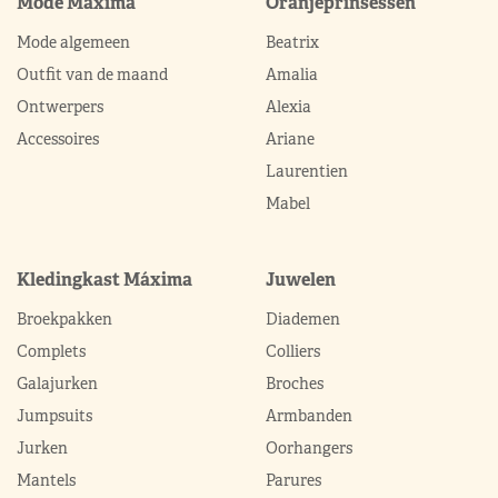
Mode Máxima
Oranjeprinsessen
Mode algemeen
Beatrix
Outfit van de maand
Amalia
Ontwerpers
Alexia
Accessoires
Ariane
Laurentien
Mabel
Kledingkast Máxima
Juwelen
Broekpakken
Diademen
Complets
Colliers
Galajurken
Broches
Jumpsuits
Armbanden
Jurken
Oorhangers
Mantels
Parures