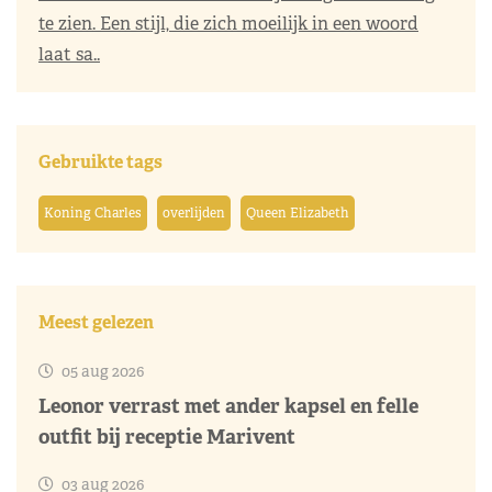
te zien. Een stijl, die zich moeilijk in een woord
laat sa..
Gebruikte tags
Koning Charles
overlijden
Queen Elizabeth
Meest gelezen
05 aug 2026
Leonor verrast met ander kapsel en felle
outfit bij receptie Marivent
03 aug 2026