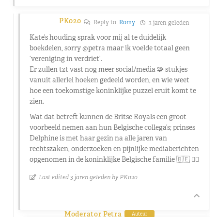
PK020
Reply to
Romy
3 jaren geleden
Kate’s houding sprak voor mij al te duidelijk
boekdelen, sorry
@petra
maar ik voelde totaal geen
‘vereniging in verdriet’.
Er zullen tzt vast nog meer social/media 🧩 stukjes
vanuit allerlei hoeken gedeeld worden, en wie weet
hoe een toekomstige koninklijke puzzel eruit komt te
zien.
Wat dat betreft kunnen de Britse Royals een groot
voorbeeld nemen aan hun Belgische collega’s; prinses
Delphine is met haar gezin na alle jaren van
rechtszaken, onderzoeken en pijnlijke mediaberichten
opgenomen in de koninklijke Belgische familie 🇧🇪 👌🏼
Last edited 3 jaren geleden by PK020
Moderator Petra
Auteur