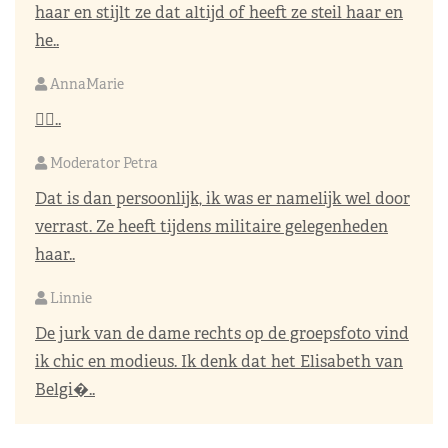
haar en stijlt ze dat altijd of heeft ze steil haar en
he..
AnnaMarie
👌🏼..
Moderator Petra
Dat is dan persoonlijk, ik was er namelijk wel door
verrast. Ze heeft tijdens militaire gelegenheden
haar..
Linnie
De jurk van de dame rechts op de groepsfoto vind
ik chic en modieus. Ik denk dat het Elisabeth van
Belgi�..