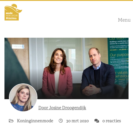
Menu
Door Josine Droogendijk
Koninginnenmode
30 mrt 2020
0 reacties