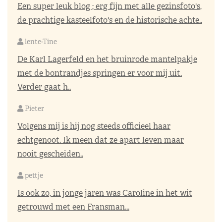
Een super leuk blog ; erg fijn met alle gezinsfoto's,
de prachtige kasteelfoto's en de historische achte..
lente-Tine
De Karl Lagerfeld en het bruinrode mantelpakje
met de bontrandjes springen er voor mij uit.
Verder gaat h..
Pieter
Volgens mij is hij nog steeds officieel haar
echtgenoot. Ik meen dat ze apart leven maar
nooit gescheiden..
pettje
Is ook zo, in jonge jaren was Caroline in het wit
getrouwd met een Fransman...