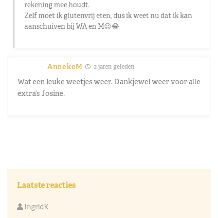
rekening mee houdt.
Zelf moet ik glutenvrij eten, dus ik weet nu dat ik kan
aanschuiven bij WA en M😉😂
AnnekeM
2 jaren geleden
Wat een leuke weetjes weer. Dankjewel weer voor alle
extra’s Josine.
Laatste reacties
IngridK